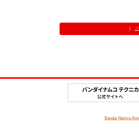
ご
Bandai Namco Amu