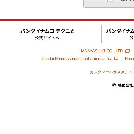
HANAYASHIKI CO., LTD.
Bandai Namco Amusement America Inc.
Namc
カスタマーハラスメント