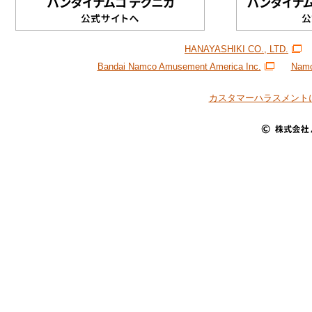
HANAYASHIKI CO., LTD.
Bandai Namco Amusement America Inc.
Namc
カスタマーハラスメント