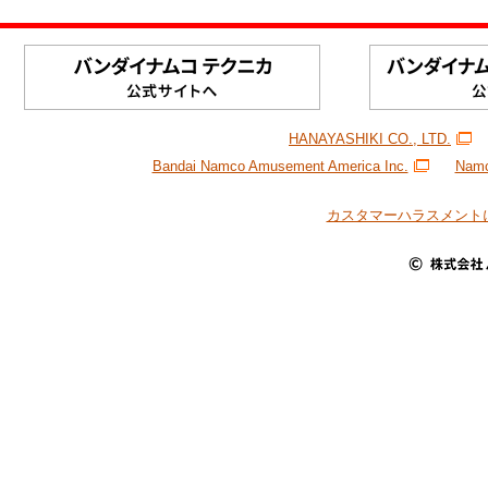
HANAYASHIKI CO., LTD.
Bandai Namco Amusement America Inc.
Namc
カスタマーハラスメント