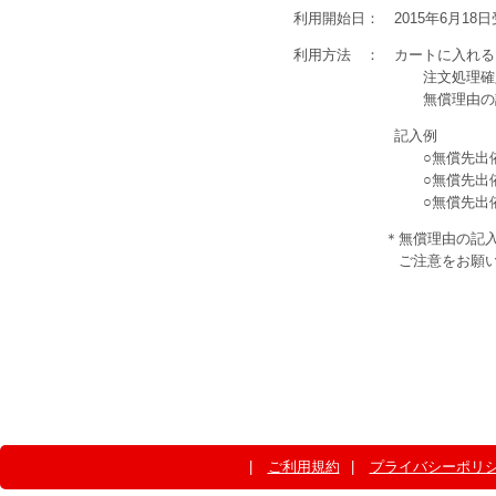
利用開始日： 2015年6月18
利用方法 ： カートに入れる
注文処理確定画面の
無償理由の記入を
記入例
○無償先出依頼（保障
○無償先出依頼（再先
○無償先出依頼（
＊無償理由の記入がない
ご注意をお願いし
ご利用規約
プライバシーポリ