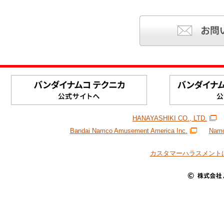
HANAYASHIKI CO., LTD.
Bandai Namco Amusement America Inc.
Namc
カスタマーハラスメント