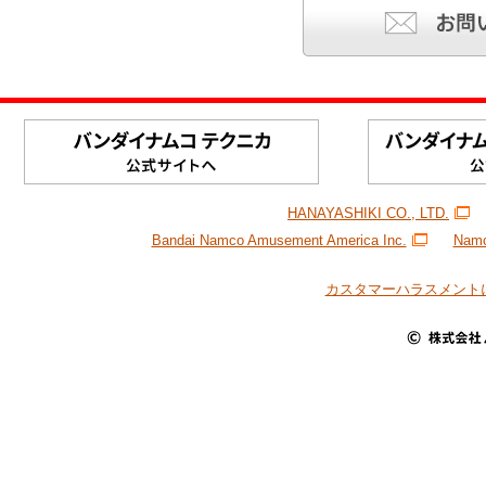
HANAYASHIKI CO., LTD.
Bandai Namco Amusement America Inc.
Namc
カスタマーハラスメント